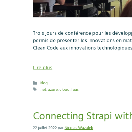
Trois jours de conférence pour les dévelo
permis de présenter les innovations en mat
Clean Code aux innovations technologiques e
Lire plus
Catégories
Blog
Étiquettes
.net
,
azure
,
cloud
,
faas
Connecting Strapi wit
22 juillet 2022
par
Nicolas Wazulek