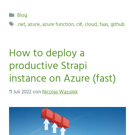
Kategorien
Blog
Schlagwörter
.net
,
azure
,
azure function
,
c#
,
cloud
,
faas
,
github
How to deploy a
productive Strapi
instance on Azure (fast)
11 Juli 2022
von
Nicolas Wazulek