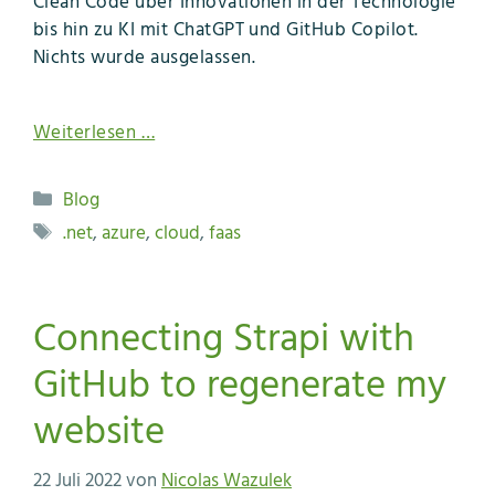
Clean Code über Innovationen in der Technologie
bis hin zu KI mit ChatGPT und GitHub Copilot.
Nichts wurde ausgelassen.
Weiterlesen …
Kategorien
Blog
Schlagwörter
.net
,
azure
,
cloud
,
faas
Connecting Strapi with
GitHub to regenerate my
website
22 Juli 2022
von
Nicolas Wazulek